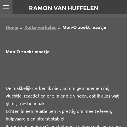
Ga
RAMON VAN HUFFELEN
direct
naar
Home
»
Korte verhalen
»
Mon-O zoekt maatje
de
hoofdinhoud
Mon-O zoekt maatje
De makkelijkste ben ik niet. Sommigen noemen mij
vluchtig, reactief en er zijn er die vinden, dat ik alles wat
glimt, roestig maak.
Echter, in een relatie ben ik prettig om mee te leven,
hulpvaardig en uiterst stabiel.
Ik zoek een andere O, om het vuur te doen oplaaien, voor