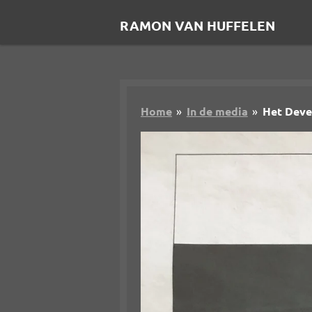
Ga
RAMON VAN HUFFELEN
direct
naar
de
hoofdinhoud
Home
»
In de media
»
Het Deve